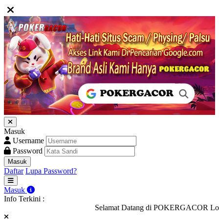
Masuk
Username
Password
Masuk
Daftar
Lupa Password?
Masuk
Info Terkini :
Selamat Datang di POKERGACOR Login, Daft