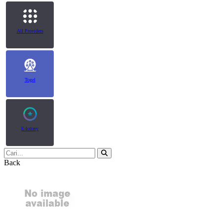
All Providers
Togel
E-lottery
Back