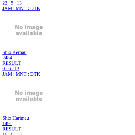
22
:
5
:
13
JAM : MNT : DTK
Shio Kerbau
2484
RESULT
0
:
6
:
13
JAM : MNT : DTK
Shio Harimau
1491
RESULT
16
:
6
:
13