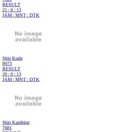
RESULT
21
:
6
:
13
JAM : MNT : DTK
Shio Kuda
8973
RESULT
20
:
6
:
13
JAM : MNT : DTK
Shio Kambing
7681