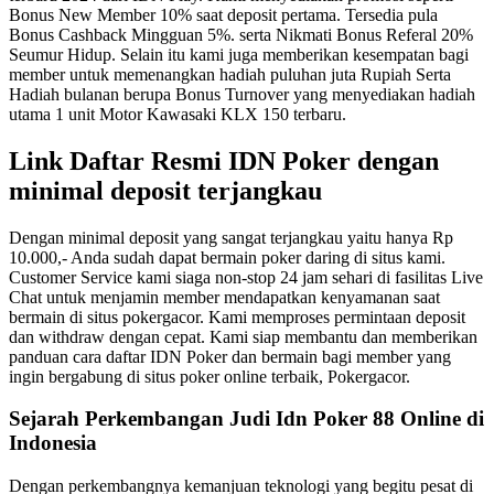
Bonus New Member 10% saat deposit pertama. Tersedia pula
Bonus Cashback Mingguan 5%. serta Nikmati Bonus Referal 20%
Seumur Hidup. Selain itu kami juga memberikan kesempatan bagi
member untuk memenangkan hadiah puluhan juta Rupiah Serta
Hadiah bulanan berupa Bonus Turnover yang menyediakan hadiah
utama 1 unit Motor Kawasaki KLX 150 terbaru.
Link Daftar Resmi IDN Poker dengan
minimal deposit terjangkau
Dengan minimal deposit yang sangat terjangkau yaitu hanya Rp
10.000,- Anda sudah dapat bermain poker daring di situs kami.
Customer Service kami siaga non-stop 24 jam sehari di fasilitas Live
Chat untuk menjamin member mendapatkan kenyamanan saat
bermain di situs pokergacor. Kami memproses permintaan deposit
dan withdraw dengan cepat. Kami siap membantu dan memberikan
panduan cara daftar IDN Poker dan bermain bagi member yang
ingin bergabung di situs poker online terbaik, Pokergacor.
Sejarah Perkembangan Judi Idn Poker 88 Online di
Indonesia
Dengan perkembangnya kemanjuan teknologi yang begitu pesat di