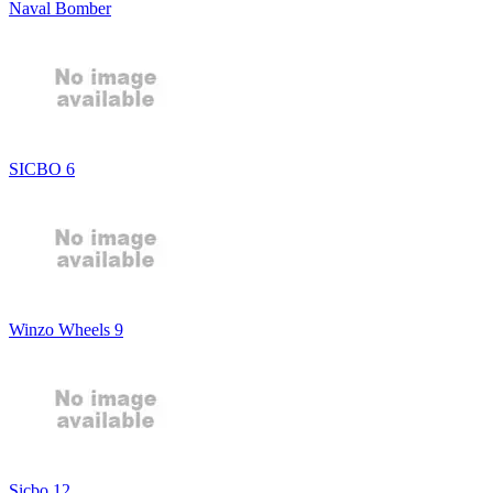
Naval Bomber
SICBO 6
Winzo Wheels 9
Sicbo 12