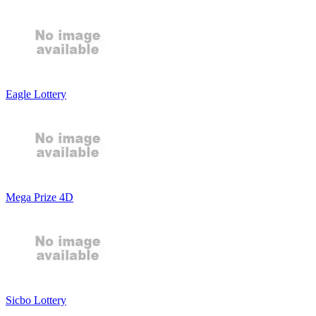
Eagle Lottery
Mega Prize 4D
Sicbo Lottery