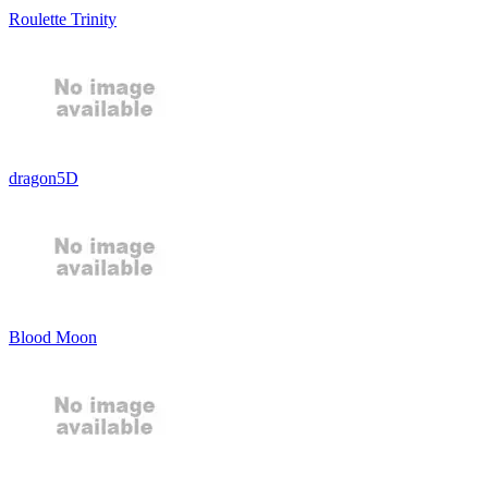
Roulette Trinity
dragon5D
Blood Moon