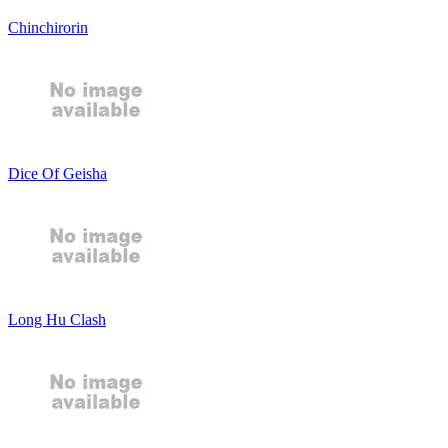
Chinchirorin
Dice Of Geisha
Long Hu Clash