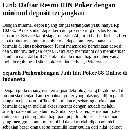
Link Daftar Resmi IDN Poker dengan
minimal deposit terjangkau
Dengan minimal deposit yang sangat terjangkau yaitu hanya Rp
10.000,- Anda sudah dapat bermain poker daring di situs kami.
Customer Service kami siaga non-stop 24 jam sehari di fasilitas Live
Chat untuk menjamin member mendapatkan kenyamanan saat
bermain di situs pokergacor. Kami memproses permintaan deposit
dan withdraw dengan cepat. Kami siap membantu dan memberikan
panduan cara daftar IDN Poker dan bermain bagi member yang
ingin bergabung di situs poker online terbaik, Pokergacor.
Sejarah Perkembangan Judi Idn Poker 88 Online di
Indonesia
Dengan perkembangnya kemanjuan teknologi yang begitu pesat di
Indonesia menjadikan permainan poker yang biasanya dijumpai di
tempat meja kasino offline di luar negeri, sekarang anda dapat
bermain dengan melalui akses internet dengan mudah melalui
smartphone android atau ios. Sudah sejak lama, permainan poker
online menjadi unggulan bagi para pejudi indonesia. Permainan
yang menggunakan kartu remi ini dapat mudah dipahami oleh
sebagian besar orang serta memiliki keunggulan dari nilai jackpot