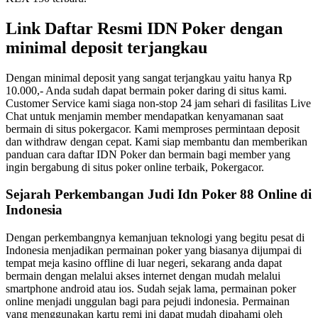
Link Daftar Resmi IDN Poker dengan
minimal deposit terjangkau
Dengan minimal deposit yang sangat terjangkau yaitu hanya Rp
10.000,- Anda sudah dapat bermain poker daring di situs kami.
Customer Service kami siaga non-stop 24 jam sehari di fasilitas Live
Chat untuk menjamin member mendapatkan kenyamanan saat
bermain di situs pokergacor. Kami memproses permintaan deposit
dan withdraw dengan cepat. Kami siap membantu dan memberikan
panduan cara daftar IDN Poker dan bermain bagi member yang
ingin bergabung di situs poker online terbaik, Pokergacor.
Sejarah Perkembangan Judi Idn Poker 88 Online di
Indonesia
Dengan perkembangnya kemanjuan teknologi yang begitu pesat di
Indonesia menjadikan permainan poker yang biasanya dijumpai di
tempat meja kasino offline di luar negeri, sekarang anda dapat
bermain dengan melalui akses internet dengan mudah melalui
smartphone android atau ios. Sudah sejak lama, permainan poker
online menjadi unggulan bagi para pejudi indonesia. Permainan
yang menggunakan kartu remi ini dapat mudah dipahami oleh