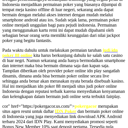
Indonesia menjadikan permainan poker yang biasanya dijumpai di
tempat meja kasino offline di luar negeri, sekarang anda dapat
bermain dengan melalui akses internet dengan mudah melalui
smartphone android atau ios. Sudah sejak lama, permainan poker
online menjadi unggulan bagi para pejudi indonesia. Permainan
yang menggunakan kartu remi ini dapat mudah dipahami oleh
sebagian besar orang serta memiliki keunggulan dari nilai jackpot
poker yang begitu fantastis.
Pada waktu dahulu untuk melakukan permaian taruhan
judi idn
poker 88 online
kita harus berkunjung dahulu ke salah satu casino
di luar negri. Namun sekarang anda hanya bermodalkan smartphone
dan internet maka bisa bermain dimana saja dan kapan saja.
Tampilan diberikan oleh provider poker online idn play sangatlah
dinamis, dimana anda bisa bermain poker online secara live
sehingga anda benar akan merasakan nyata berada disebuah kasino.
Hal ini menjadikan idn poker 88 menjadi situs judi poker online
Indonesia dengan reputasi terbaik karena menyediakan kenyamanan
dan kelengkapan dalam bermain judi online serta terbukti fairplay.
cor" href="https://pokergacor.us.com/">
pokergacor
merupakan
situs agen resmi untuk daftar
IDN Poker
dan bermain poker online
di Indonesia yang juga menyediakan link download APK Android
terbaru 2024 dari IDN Play. Kami menyediakan promosi seperti
Bonus New Member 10% saat deposit pertama. Tersedia pula