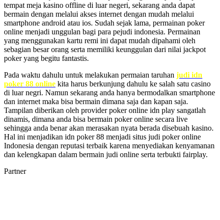
tempat meja kasino offline di luar negeri, sekarang anda dapat
bermain dengan melalui akses internet dengan mudah melalui
smartphone android atau ios. Sudah sejak lama, permainan poker
online menjadi unggulan bagi para pejudi indonesia. Permainan
yang menggunakan kartu remi ini dapat mudah dipahami oleh
sebagian besar orang serta memiliki keunggulan dari nilai jackpot
poker yang begitu fantastis.
Pada waktu dahulu untuk melakukan permaian taruhan
judi idn
poker 88 online
kita harus berkunjung dahulu ke salah satu casino
di luar negri. Namun sekarang anda hanya bermodalkan smartphone
dan internet maka bisa bermain dimana saja dan kapan saja.
Tampilan diberikan oleh provider poker online idn play sangatlah
dinamis, dimana anda bisa bermain poker online secara live
sehingga anda benar akan merasakan nyata berada disebuah kasino.
Hal ini menjadikan idn poker 88 menjadi situs judi poker online
Indonesia dengan reputasi terbaik karena menyediakan kenyamanan
dan kelengkapan dalam bermain judi online serta terbukti fairplay.
Partner