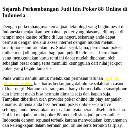
Sejarah Perkembangan Judi Idn Poker 88 Online di
Indonesia
Dengan perkembangnya kemanjuan teknologi yang begitu pesat di
Indonesia menjadikan permainan poker yang biasanya dijumpai di
tempat meja kasino offline di luar negeri, sekarang anda dapat
bermain dengan melalui akses internet dengan mudah melalui
smartphone android atau ios. Sudah sejak lama, permainan poker
online menjadi unggulan bagi para pejudi indonesia. Permainan
yang menggunakan kartu remi ini dapat mudah dipahami oleh
sebagian besar orang serta memiliki keunggulan dari nilai jackpot
poker yang begitu fantastis.
Pada waktu dahulu untuk melakukan permaian taruhan
judi idn
poker 88 online
kita harus berkunjung dahulu ke salah satu casino
di luar negri. Namun sekarang anda hanya bermodalkan smartphone
dan internet maka bisa bermain dimana saja dan kapan saja.
Tampilan diberikan oleh provider poker online idn play sangatlah
dinamis, dimana anda bisa bermain poker online secara live
sehingga anda benar akan merasakan nyata berada disebuah kasino.
Hal ini menjadikan idn poker 88 menjadi situs judi poker online
Indonesia dengan reputasi terbaik karena menyediakan kenyamanan
dan kelengkapan dalam bermain judi online serta terbukti fairplay.