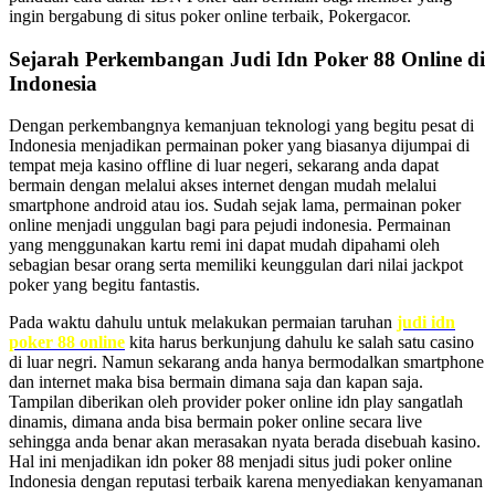
ingin bergabung di situs poker online terbaik, Pokergacor.
Sejarah Perkembangan Judi Idn Poker 88 Online di
Indonesia
Dengan perkembangnya kemanjuan teknologi yang begitu pesat di
Indonesia menjadikan permainan poker yang biasanya dijumpai di
tempat meja kasino offline di luar negeri, sekarang anda dapat
bermain dengan melalui akses internet dengan mudah melalui
smartphone android atau ios. Sudah sejak lama, permainan poker
online menjadi unggulan bagi para pejudi indonesia. Permainan
yang menggunakan kartu remi ini dapat mudah dipahami oleh
sebagian besar orang serta memiliki keunggulan dari nilai jackpot
poker yang begitu fantastis.
Pada waktu dahulu untuk melakukan permaian taruhan
judi idn
poker 88 online
kita harus berkunjung dahulu ke salah satu casino
di luar negri. Namun sekarang anda hanya bermodalkan smartphone
dan internet maka bisa bermain dimana saja dan kapan saja.
Tampilan diberikan oleh provider poker online idn play sangatlah
dinamis, dimana anda bisa bermain poker online secara live
sehingga anda benar akan merasakan nyata berada disebuah kasino.
Hal ini menjadikan idn poker 88 menjadi situs judi poker online
Indonesia dengan reputasi terbaik karena menyediakan kenyamanan