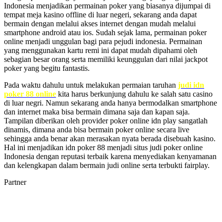
Indonesia menjadikan permainan poker yang biasanya dijumpai di
tempat meja kasino offline di luar negeri, sekarang anda dapat
bermain dengan melalui akses internet dengan mudah melalui
smartphone android atau ios. Sudah sejak lama, permainan poker
online menjadi unggulan bagi para pejudi indonesia. Permainan
yang menggunakan kartu remi ini dapat mudah dipahami oleh
sebagian besar orang serta memiliki keunggulan dari nilai jackpot
poker yang begitu fantastis.
Pada waktu dahulu untuk melakukan permaian taruhan
judi idn
poker 88 online
kita harus berkunjung dahulu ke salah satu casino
di luar negri. Namun sekarang anda hanya bermodalkan smartphone
dan internet maka bisa bermain dimana saja dan kapan saja.
Tampilan diberikan oleh provider poker online idn play sangatlah
dinamis, dimana anda bisa bermain poker online secara live
sehingga anda benar akan merasakan nyata berada disebuah kasino.
Hal ini menjadikan idn poker 88 menjadi situs judi poker online
Indonesia dengan reputasi terbaik karena menyediakan kenyamanan
dan kelengkapan dalam bermain judi online serta terbukti fairplay.
Partner