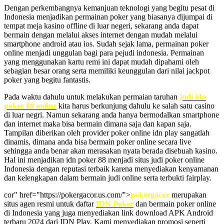
Dengan perkembangnya kemanjuan teknologi yang begitu pesat di
Indonesia menjadikan permainan poker yang biasanya dijumpai di
tempat meja kasino offline di luar negeri, sekarang anda dapat
bermain dengan melalui akses internet dengan mudah melalui
smartphone android atau ios. Sudah sejak lama, permainan poker
online menjadi unggulan bagi para pejudi indonesia. Permainan
yang menggunakan kartu remi ini dapat mudah dipahami oleh
sebagian besar orang serta memiliki keunggulan dari nilai jackpot
poker yang begitu fantastis.
Pada waktu dahulu untuk melakukan permaian taruhan
judi idn
poker 88 online
kita harus berkunjung dahulu ke salah satu casino
di luar negri. Namun sekarang anda hanya bermodalkan smartphone
dan internet maka bisa bermain dimana saja dan kapan saja.
Tampilan diberikan oleh provider poker online idn play sangatlah
dinamis, dimana anda bisa bermain poker online secara live
sehingga anda benar akan merasakan nyata berada disebuah kasino.
Hal ini menjadikan idn poker 88 menjadi situs judi poker online
Indonesia dengan reputasi terbaik karena menyediakan kenyamanan
dan kelengkapan dalam bermain judi online serta terbukti fairplay.
cor" href="https://pokergacor.us.com/">
pokergacor
merupakan
situs agen resmi untuk daftar
IDN Poker
dan bermain poker online
di Indonesia yang juga menyediakan link download APK Android
terbaru 2024 dari IDN Play. Kami menyediakan promosi seperti