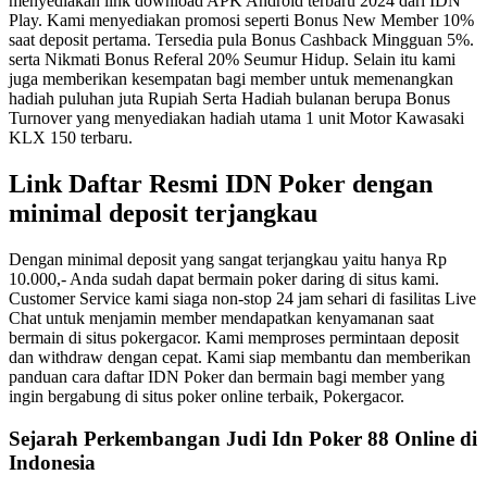
menyediakan link download APK Android terbaru 2024 dari IDN
Play. Kami menyediakan promosi seperti Bonus New Member 10%
saat deposit pertama. Tersedia pula Bonus Cashback Mingguan 5%.
serta Nikmati Bonus Referal 20% Seumur Hidup. Selain itu kami
juga memberikan kesempatan bagi member untuk memenangkan
hadiah puluhan juta Rupiah Serta Hadiah bulanan berupa Bonus
Turnover yang menyediakan hadiah utama 1 unit Motor Kawasaki
KLX 150 terbaru.
Link Daftar Resmi IDN Poker dengan
minimal deposit terjangkau
Dengan minimal deposit yang sangat terjangkau yaitu hanya Rp
10.000,- Anda sudah dapat bermain poker daring di situs kami.
Customer Service kami siaga non-stop 24 jam sehari di fasilitas Live
Chat untuk menjamin member mendapatkan kenyamanan saat
bermain di situs pokergacor. Kami memproses permintaan deposit
dan withdraw dengan cepat. Kami siap membantu dan memberikan
panduan cara daftar IDN Poker dan bermain bagi member yang
ingin bergabung di situs poker online terbaik, Pokergacor.
Sejarah Perkembangan Judi Idn Poker 88 Online di
Indonesia