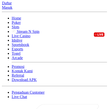
Daftar
Masuk
Home
Poker
Slots
Stream N Spin
Live Casino
Idnlive
Sportsbook
Esports
Togel
Arcade
Promosi
Kontak Kami
Referral
Download APK
Pengaduan Customer
Live Chat